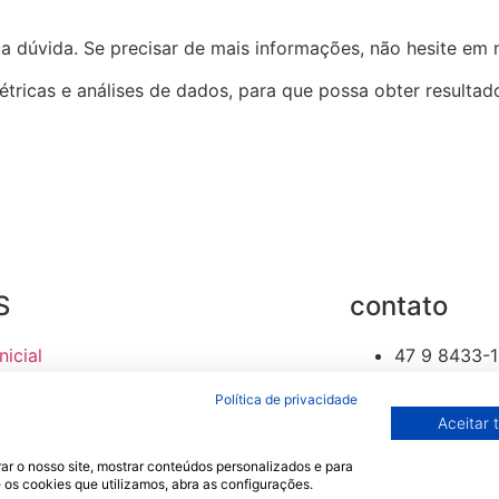
a dúvida. Se precisar de mais informações, não hesite em 
tricas e análises de dados, para que possa obter resultad
S
contato
Inicial
47 9 8433-
Quem sou eu?
contato@jep
Política de privacidade
aqueamento Avançado
Aceitar 
og
ar o nosso site, mostrar conteúdos personalizados e para
le - CNPJ 35.151.676/0001-6
 os cookies que utilizamos, abra as configurações.