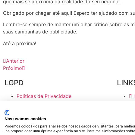
que mais se aproxima da realidade do seu negócio.
Obrigado por chegar até aqui! Espero ter ajudado com su
Lembre-se sempre de manter um olhar crítico sobre as mé
suas campanhas de publicidade.
Até a próxima!
Anterior
Próximo
LGPD
LINK
Políticas de Privacidade
Política de Cookies
dpo@jepierre.com.br
Tr
Bl
Nós usamos cookies
Podemos colocá-los para análise dos nossos dados de visitantes, para melhor
JePierre Soluções Web Mobi
lhe proporcionar uma óptima experiência no site. Para mais informações sobre