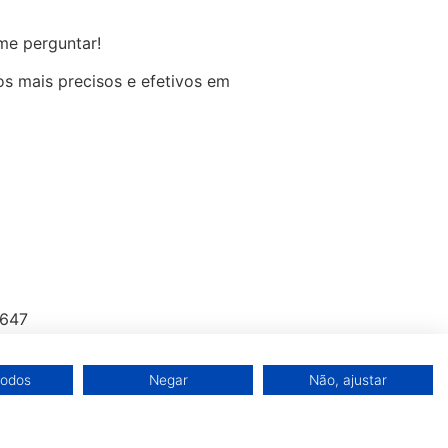
me perguntar!
os mais precisos e efetivos em
1647
ierre.com.br
todos
Negar
Não, ajustar
0