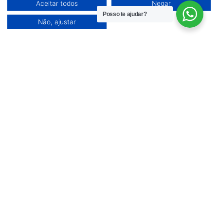
Aceitar todos
Negar
Posso te ajudar?
Um problema comum que me perguntam
Não, ajustar
bastante é, como saber se eu estou tendo
compras duplicadas dentro do Facebook,
então por esse motivo escrevi este artigo
que vai ensinar você de uma vez por todas
seguindo um Checklist de verificação de
alguns itens para não perder seu tempo
com Bugs.
Verifique no Google Tagmanager em
Debugar se esta sendo disparado
apenas um evento do Facebook
relacionada.
Verifique na extensão do Pixel Helper
quantos eventos estão sendo