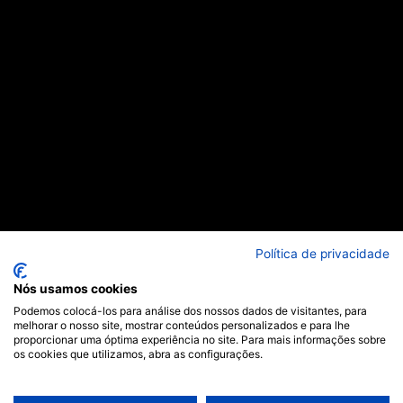
Política de privacidade
Nós usamos cookies
Podemos colocá-los para análise dos nossos dados de visitantes, para
melhorar o nosso site, mostrar conteúdos personalizados e para lhe
Anterior
Próximo
proporcionar uma óptima experiência no site. Para mais informações sobre
os cookies que utilizamos, abra as configurações.