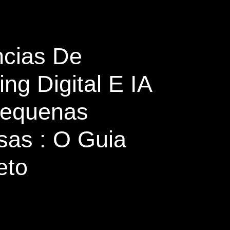
cias De
ng Digital E IA
Pequenas
as : O Guia
eto