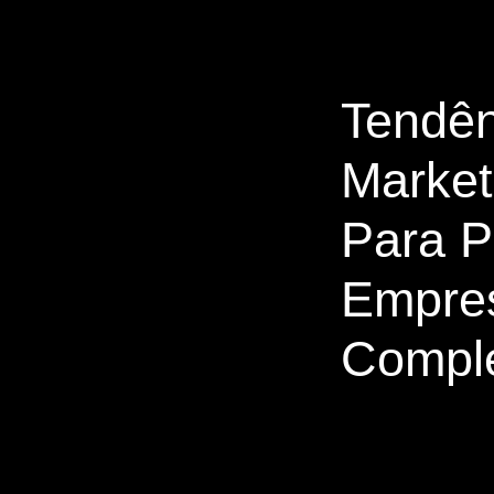
Tendên
Marketi
Para 
Empres
Compl