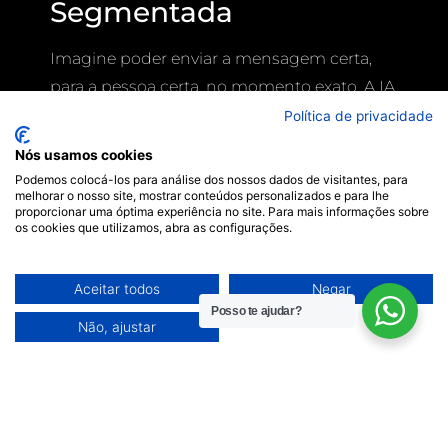
Segmentada
Imagine poder enviar a mensagem certa,
para a pessoa certa, no momento exato. A IA
analisa dados comportamentais dos seus
Política de privacidade
clientes e cria mensagens e ofertas
Nós usamos cookies
dinâmicas, reduzindo o custo de aquisição
Podemos colocá-los para análise dos nossos dados de visitantes, para
melhorar o nosso site, mostrar conteúdos personalizados e para lhe
de clientes e aumentando as taxas de
proporcionar uma óptima experiência no site. Para mais informações sobre
conversão.
os cookies que utilizamos, abra as configurações.
Para uma loja de roupas em Florianópolis,
Aceitar todos
Negar
por exemplo, isso significa enviar
Posso te ajudar?
promoções de casacos para clientes que
Não, ajustar
compraram peças de inverno no ano
passado, automaticamente, sem que o
dono precise mexer um dedo.