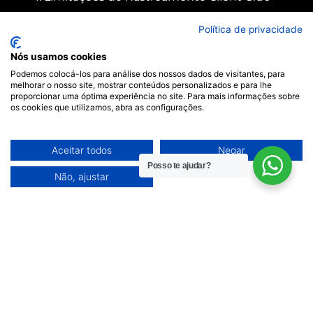
Tradicional
Política de privacidade
O método tradicional de rastreamento (via
Nós usamos cookies
navegador) enfrenta obstáculos severos em
Podemos colocá-los para análise dos nossos dados de visitantes, para
2025:
melhorar o nosso site, mostrar conteúdos personalizados e para lhe
proporcionar uma óptima experiência no site. Para mais informações sobre
os cookies que utilizamos, abra as configurações.
Bloqueadores de anúncios afetam
mais de 40% dos usuários
Aceitar todos
Negar
Safari e Firefox bloqueiam cookies de
Posso te ajudar?
terceiros automaticamente
Não, ajustar
iOS 17+ limita ainda mais o
rastreamento de conversões
2. Modelos de Atribuição Conflitantes
Meta Ads:
Considera conversões
assistidas e múltiplos dispositivos
CRM:
Registra apenas leads