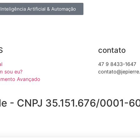
Inteligência Artificial & Automação
S
contato
al
47 9 8433-1647
m sou eu?
contato@jepierre
amento Avançado
le - CNPJ 35.151.676/0001-6