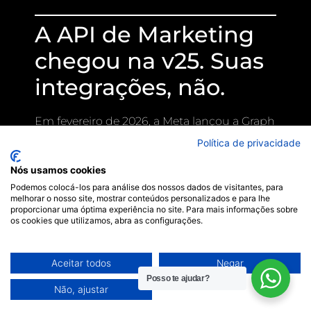
A API de Marketing
chegou na v25. Suas
integrações, não.
Em fevereiro de 2026, a Meta lançou a Graph
API v25.0 e a Marketing API v25.0.
Política de privacidade
Cada nova versão que entra em produção
Nós usamos cookies
Podemos colocá-los para análise dos nossos dados de visitantes, para
significa que versões antigas entram em
melhorar o nosso site, mostrar conteúdos personalizados e para lhe
depreciação com prazo definido. Parece
proporcionar uma óptima experiência no site. Para mais informações sobre
os cookies que utilizamos, abra as configurações.
burocrático. Não é.
Plataformas de e-commerce, CRMs e
Aceitar todos
Negar
automações que não foram atualizadas
Posso te ajudar?
Não, ajustar
começam a perder dados silenciosamente.